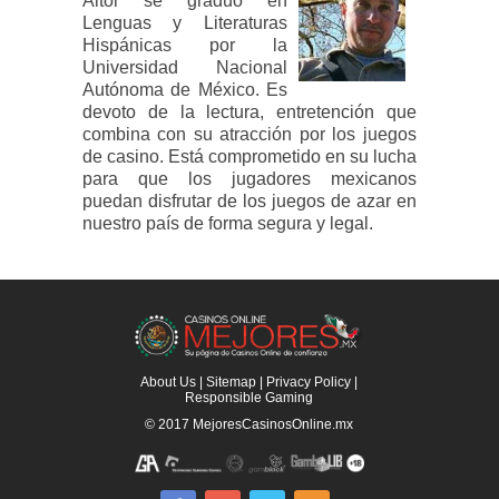
Aitor se graduó en
Lenguas y Literaturas
Hispánicas por la
Universidad Nacional
Autónoma de México. Es
devoto de la lectura, entretención que
combina con su atracción por los juegos
de casino. Está comprometido en su lucha
para que los jugadores mexicanos
puedan disfrutar de los juegos de azar en
nuestro país de forma segura y legal.
About Us
|
Sitemap
|
Privacy Policy
|
Responsible Gaming
© 2017
MejoresCasinosOnline.mx