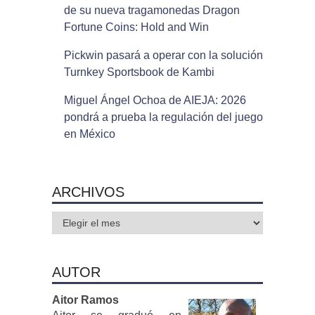
de su nueva tragamonedas Dragon
Fortune Coins: Hold and Win
Pickwin pasará a operar con la solución
Turnkey Sportsbook de Kambi
Miguel Ángel Ochoa de AIEJA: 2026
pondrá a prueba la regulación del juego
en México
ARCHIVOS
Archivos
AUTOR
Aitor Ramos