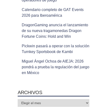
operadores de juego
Calendario completo de GAT Events
2026 para Iberoamérica
DragonGaming anuncia el lanzamiento
de su nueva tragamonedas Dragon
Fortune Coins: Hold and Win
Pickwin pasará a operar con la solución
Turnkey Sportsbook de Kambi
Miguel Ángel Ochoa de AIEJA: 2026
pondrá a prueba la regulación del juego
en México
ARCHIVOS
Archivos