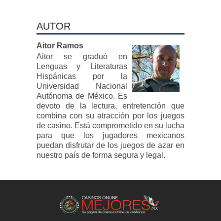
AUTOR
Aitor Ramos
Aitor se graduó en
Lenguas y Literaturas
Hispánicas por la
Universidad Nacional
Autónoma de México. Es
devoto de la lectura, entretención que
combina con su atracción por los juegos
de casino. Está comprometido en su lucha
para que los jugadores mexicanos
puedan disfrutar de los juegos de azar en
nuestro país de forma segura y legal.