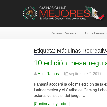
Páginas Casino
Bonos Bienven
Etiqueta:
Máquinas Recreativ
10 edición mesa regul
Aitor Ramos
septiembre 7, 2017
Panamá acogerá la décima edición de la 
Latinoamérica y el Caribe de Gaming Labora
actores del sector del juego …
[Continuar leyendo...]