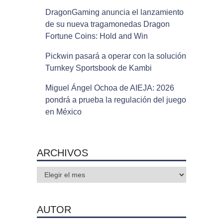
DragonGaming anuncia el lanzamiento
de su nueva tragamonedas Dragon
Fortune Coins: Hold and Win
Pickwin pasará a operar con la solución
Turnkey Sportsbook de Kambi
Miguel Ángel Ochoa de AIEJA: 2026
pondrá a prueba la regulación del juego
en México
ARCHIVOS
Archivos
AUTOR