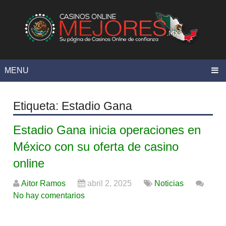
MENU
Etiqueta:
Estadio Gana
Estadio Gana inicia operaciones en
México con su oferta de casino
online
Aitor Ramos
abril 2, 2025
Noticias
No hay comentarios