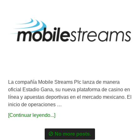
La compañía Mobile Streams Plc lanza de manera
oficial Estadio Gana, su nueva plataforma de casino en
línea y apuestas deportivas en el mercado mexicano. El
inicio de operaciones …
[Continuar leyendo...]
No more posts.