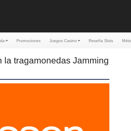
ida
Promociones
Juegos Casino
Reseña Slots
Méto
n la tragamonedas Jamming