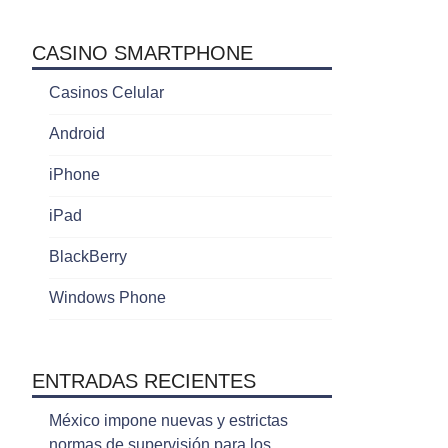
CASINO SMARTPHONE
Casinos Celular
Android
iPhone
iPad
BlackBerry
Windows Phone
ENTRADAS RECIENTES
México impone nuevas y estrictas
normas de supervisión para los