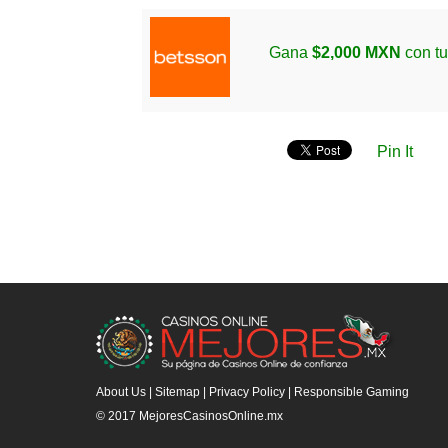
Gana
$2,000 MXN
con tu
Pin It
About Us
|
Sitemap
|
Privacy Policy
|
Responsible Gaming
© 2017
MejoresCasinosOnline.mx