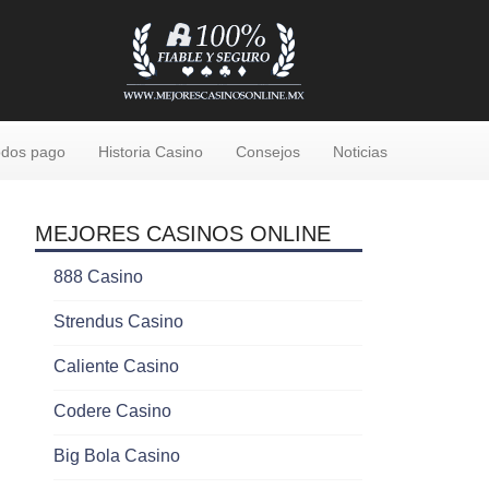
dos pago
Historia Casino
Consejos
Noticias
MEJORES CASINOS ONLINE
888 Casino
Strendus Casino
Caliente Casino
Codere Casino
Big Bola Casino