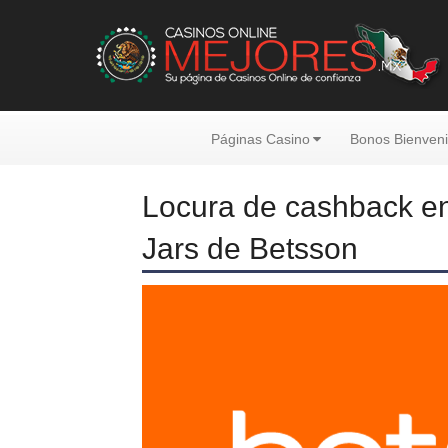
Páginas Casino
Bonos Bienven
Locura de cashback e
Jars de Betsson