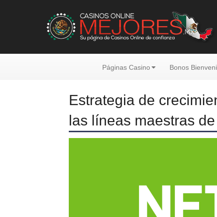
Páginas Casino
Bonos Bienven
Estrategia de crecimie
las líneas maestras de