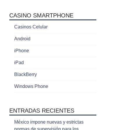
CASINO SMARTPHONE
Casinos Celular
Android
iPhone
iPad
BlackBerry
Windows Phone
ENTRADAS RECIENTES
México impone nuevas y estrictas
normas de supervisión para los