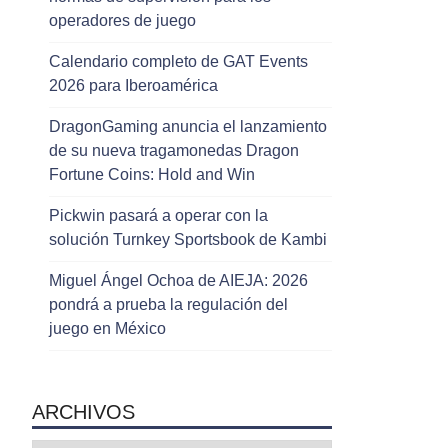
operadores de juego
Calendario completo de GAT Events
2026 para Iberoamérica
DragonGaming anuncia el lanzamiento
de su nueva tragamonedas Dragon
Fortune Coins: Hold and Win
Pickwin pasará a operar con la
solución Turnkey Sportsbook de Kambi
Miguel Ángel Ochoa de AIEJA: 2026
pondrá a prueba la regulación del
juego en México
ARCHIVOS