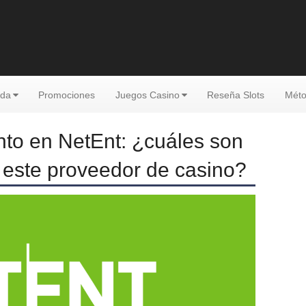
ida
Promociones
Juegos Casino
Reseña Slots
Méto
nto en NetEnt: ¿cuáles son
 este proveedor de casino?