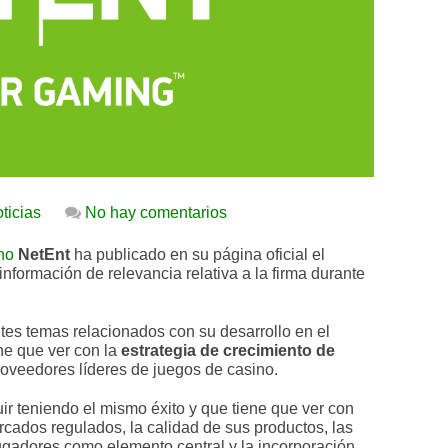
ticias
No hay comentarios
no
NetEnt
ha publicado en su página oficial el
información de relevancia relativa a la firma durante
tes temas relacionados con su desarrollo en el
ne que ver con la
estrategia de crecimiento de
roveedores líderes de juegos de casino.
ir teniendo el mismo éxito y que tiene que ver con
ados regulados, la calidad de sus productos, las
jugadores como elemento central y la incorporación