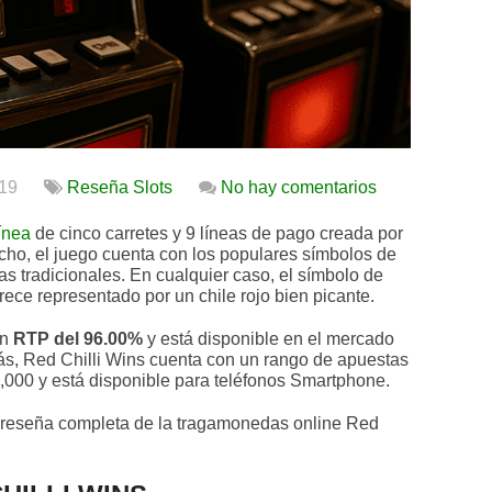
019
Reseña Slots
No hay comentarios
ínea
de cinco carretes y 9 líneas de pago creada por
cho, el juego cuenta con los populares símbolos de
as tradicionales. En cualquier caso, el símbolo de
rece representado por un chile rojo bien picante.
un
RTP del 96.00%
y está disponible en el mercado
s, Red Chilli Wins cuenta con un rango de apuestas
,000 y está disponible para teléfonos Smartphone.
a reseña completa de la tragamonedas online Red