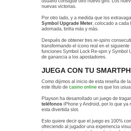
usuario consigue otro nuevo giro. Los nue
nuevas victorias.
Por otro lado, y a medida que los extravaga
Symbol Upgrade Meter
, colocado a cada
adornada, brilla más y más.
Después de obtener tres
re-spins
consecuti
transformando el icono real en el siguient
funciones Symbol Lock Re-spin y Symbol Up
de ganancia a los apostadores.
JUEGA CON TU SMARTP
Como dijimos al inicio de esta reseña de la
este título de
casino online
es que los usuar
Playson ha desarrollado un juego de traga
teléfonos
iPhone y Android, por lo que ya n
esta divertida slot.
Esto quiere decir que el juego es 100% comp
ofreciendo al jugador una experiencia visua