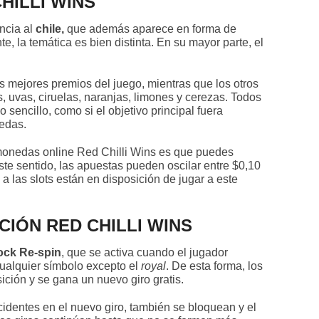
HILLI WINS
encia al
chile,
que además aparece en forma de
 la temática es bien distinta. En su mayor parte, el
os mejores premios del juego, mientras que los otros
 uvas, ciruelas, naranjas, limones y cerezas. Todos
 sencillo, como si el objetivo principal fuera
edas.
amonedas online Red Chilli Wins es que puedes
ste sentido, las apuestas pueden oscilar entre $0,10
 a las slots están en disposición de jugar a este
CIÓN
RED CHILLI WINS
ock Re-spin
, que se activa cuando el jugador
alquier símbolo excepto el
royal
. De esta forma, los
ción y se gana un nuevo giro gratis.
dentes en el nuevo giro, también se bloquean y el