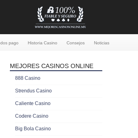
dos pago
Historia Casino
Consejos
Noticias
MEJORES CASINOS ONLINE
888 Casino
Strendus Casino
Caliente Casino
Codere Casino
Big Bola Casino