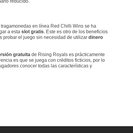
maño reducido.
a tragamonedas en línea Red Chilli Wins se ha
gar a esta
slot gratis
. Este es otro de los beneficios
s probar el juego sin necesidad de utilizar
dinero
rsión gratuita
de Rising Royals es prácticamente
encia es que se juega con créditos ficticios, por lo
ugadores conocer todas las características y