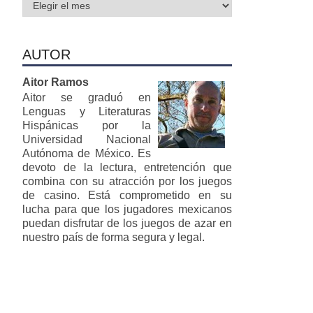
Archivos
AUTOR
Aitor Ramos
Aitor se graduó en
Lenguas y Literaturas
Hispánicas por la
Universidad Nacional
Autónoma de México. Es
devoto de la lectura, entretención que
combina con su atracción por los juegos
de casino. Está comprometido en su
lucha para que los jugadores mexicanos
puedan disfrutar de los juegos de azar en
nuestro país de forma segura y legal.