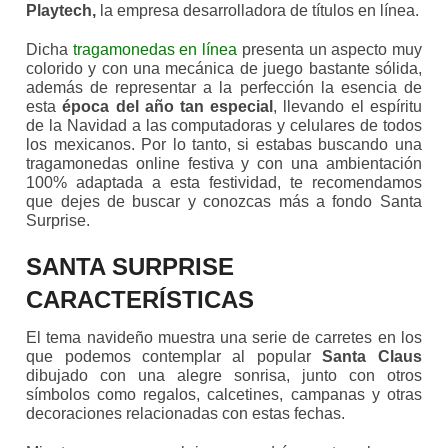
Playtech,
la empresa desarrolladora de títulos en línea.
Dicha
tragamonedas en línea
presenta un aspecto muy
colorido y con una mecánica de juego bastante sólida,
además de representar a la perfección la esencia de
esta
época del año tan especial
, llevando el espíritu
de la Navidad a las computadoras y celulares de todos
los mexicanos. Por lo tanto, si estabas buscando una
tragamonedas online festiva y con una ambientación
100% adaptada a esta festividad, te recomendamos
que dejes de buscar y conozcas más a fondo Santa
Surprise.
SANTA SURPRISE
CARACTERÍSTICAS
El tema navideño muestra una serie de carretes en los
que podemos contemplar al popular
Santa Claus
dibujado con una alegre sonrisa, junto con otros
símbolos como regalos, calcetines, campanas y otras
decoraciones relacionadas con estas fechas.