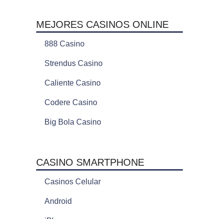
MEJORES CASINOS ONLINE
888 Casino
Strendus Casino
Caliente Casino
Codere Casino
Big Bola Casino
CASINO SMARTPHONE
Casinos Celular
Android