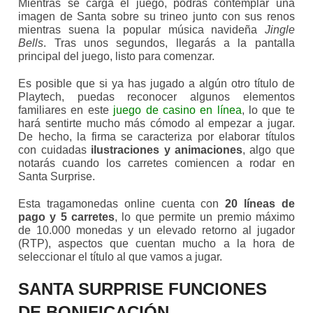
Mientras se carga el juego, podrás contemplar una
imagen de Santa sobre su trineo junto con sus renos
mientras suena la popular música navideña
Jingle
Bells
. Tras unos segundos, llegarás a la pantalla
principal del juego, listo para comenzar.
Es posible que si ya has jugado a algún otro título de
Playtech, puedas reconocer algunos elementos
familiares en este
juego de casino en línea
, lo que te
hará sentirte mucho más cómodo al empezar a jugar.
De hecho, la firma se caracteriza por elaborar títulos
con cuidadas
ilustraciones y animaciones
, algo que
notarás cuando los carretes comiencen a rodar en
Santa Surprise.
Esta tragamonedas online cuenta con
20 líneas de
pago y 5 carretes
, lo que permite un premio máximo
de 10.000 monedas y un elevado retorno al jugador
(RTP), aspectos que cuentan mucho a la hora de
seleccionar el título al que vamos a jugar.
SANTA SURPRISE FUNCIONES
DE BONIFICACIÓN