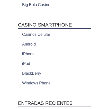
Big Bola Casino
CASINO SMARTPHONE
Casinos Celular
Android
iPhone
iPad
BlackBerry
Windows Phone
ENTRADAS RECIENTES