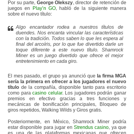
Por su parte,
George Olekszy
, director de retención de
juegos en
Play’n GO
, habló de la siguiente manera
sobre el nuevo título:
Algo encantador rodea a nuestros títulos de
duendes. Nos encanta vincular las características
con la tradición. Todos saben lo que les espera al
final del arcoíris, por lo que fue divertido darle un
toque diferente a este nuevo título
. Shamrock
Miner es un juego divertido que ofrece el mejor
entretenimiento en cada giro.
El mes pasado, el grupo ya anunció que
la firma MGA
sería la primera en ofrecer a los jugadores el nuevo
título
de la compañía, disponible tanto para escritorio
como para
casino celular
.
Los jugadores podrán ganar
premios en efectivo gracias a tres funciones y
mecánicas de bonificación principales, Bloqueo de
giros repetidos, Walking Wilds y Giros gratis.
Posteriormente, en México,
Shamrock Miner
podría
estar disponible para jugar en
Strendus casino
, ya que
es una de las plataformas mexicanas que ofrecen