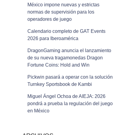
México impone nuevas y estrictas
normas de supervisión para los
operadores de juego
Calendario completo de GAT Events
2026 para Iberoamérica
DragonGaming anuncia el lanzamiento
de su nueva tragamonedas Dragon
Fortune Coins: Hold and Win
Pickwin pasará a operar con la solución
Turnkey Sportsbook de Kambi
Miguel Ángel Ochoa de AIEJA: 2026
pondrá a prueba la regulación del juego
en México