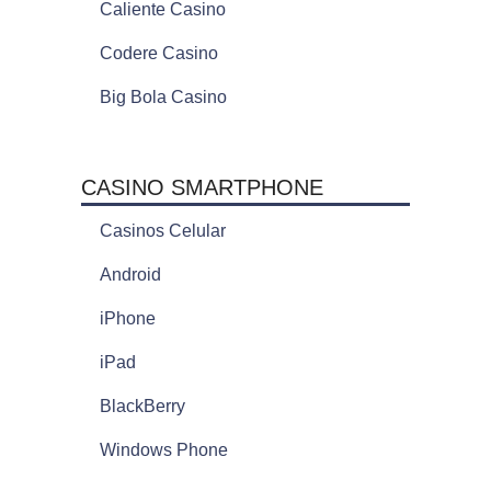
Caliente Casino
Codere Casino
Big Bola Casino
CASINO SMARTPHONE
Casinos Celular
Android
iPhone
iPad
BlackBerry
Windows Phone