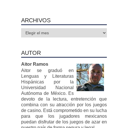
ARCHIVOS
Archivos
AUTOR
Aitor Ramos
Aitor se graduó en
Lenguas y Literaturas
Hispánicas por la
Universidad Nacional
Autónoma de México. Es
devoto de la lectura, entretención que
combina con su atracción por los juegos
de casino. Está comprometido en su lucha
para que los jugadores mexicanos
puedan disfrutar de los juegos de azar en
nuestro país de forma segura y legal.