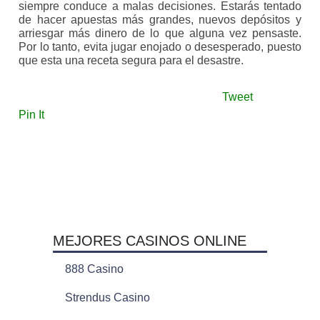
siempre conduce a malas decisiones. Estarás tentado
de hacer apuestas más grandes, nuevos depósitos y
arriesgar más dinero de lo que alguna vez pensaste.
Por lo tanto, evita jugar enojado o desesperado, puesto
que esta una receta segura para el desastre.
Tweet
Pin It
MEJORES CASINOS ONLINE
888 Casino
Strendus Casino