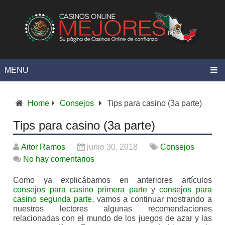
MENU
Home
Consejos
Tips para casino (3a parte)
Tips para casino (3a parte)
Aitor Ramos
junio 30, 2018
Consejos
No hay comentarios
Como ya explicábamos en anteriores artículos
consejos para casino primera parte
y
consejos para
casino segunda parte
, vamos a continuar mostrando a
nuestros lectores algunas recomendaciones
relacionadas con el mundo de los juegos de azar y las