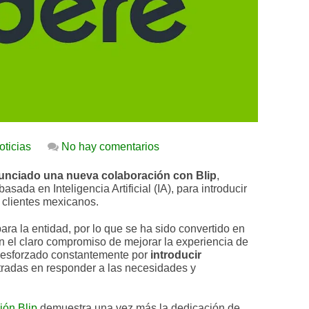
oticias
No hay comentarios
unciado una nueva colaboración con Blip
,
ada en Inteligencia Artificial (IA), para introducir
 clientes mexicanos.
ra la entidad, por lo que se ha sido convertido en
on el claro compromiso de mejorar la experiencia de
esforzado constantemente por
introducir
ntradas en responder a las necesidades y
ión Blip
demuestra una vez más la dedicación de