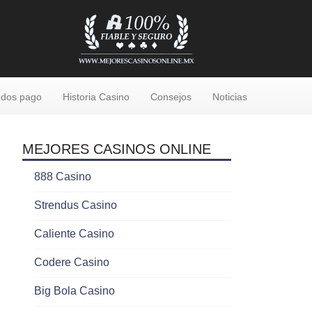
dos pago
Historia Casino
Consejos
Noticias
MEJORES CASINOS ONLINE
888 Casino
Strendus Casino
Caliente Casino
Codere Casino
Big Bola Casino