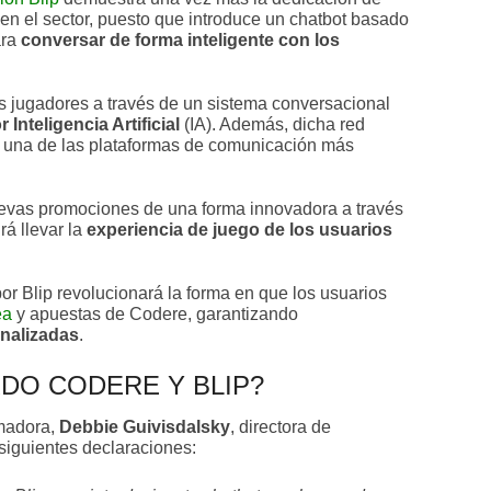
n el sector, puesto que introduce un chatbot basado
ara
conversar de forma inteligente con los
s jugadores a través de un sistema conversacional
Inteligencia Artificial
(IA). Además, dicha red
en una de las plataformas de comunicación más
uevas promociones de una forma innovadora a través
rá llevar la
experiencia de juego de los usuarios
or Blip revolucionará la forma en que los usuarios
ea
y apuestas de Codere, garantizando
nalizadas
.
DO CODERE Y BLIP?
rmadora,
Debbie Guivisdalsky
, directora de
siguientes declaraciones: