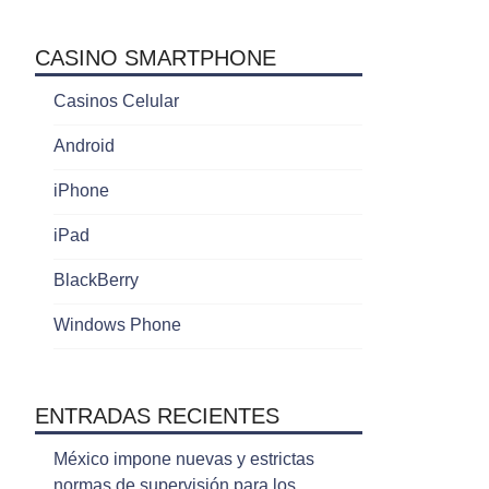
CASINO SMARTPHONE
Casinos Celular
Android
iPhone
iPad
BlackBerry
Windows Phone
ENTRADAS RECIENTES
México impone nuevas y estrictas
normas de supervisión para los