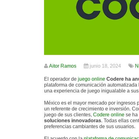
Aitor Ramos
junio 18, 2024
N
El operador de
juego online
Codere ha an
plataforma de comunicación automatizada bas
una experiencia de juego inigualable a sus
México es el mayor mercado por ingresos pa
un referente de crecimiento e inversión. C
juego de sus clientes,
Codere online
se ha 
soluciones innovadoras
. Todas ellas ce
preferencias cambiantes de sus usuarios.
El acuerdo con la
plataforma de comunicac