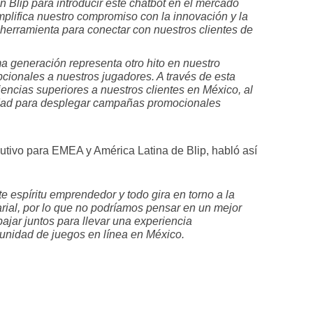
 Blip para introducir este chatbot en el mercado
mplifica nuestro compromiso con la innovación y la
n herramienta para conectar con nuestros clientes de
ma generación representa otro hito en nuestro
cionales a nuestros jugadores. A través de esta
encias superiores a nuestros clientes en México, al
dad para desplegar campañas promocionales
ecutivo para EMEA y América Latina de Blip, habló así
e espíritu emprendedor y todo gira en torno a la
rial, por lo que no podríamos pensar en un mejor
jar juntos para llevar una experiencia
unidad de juegos en línea en México.