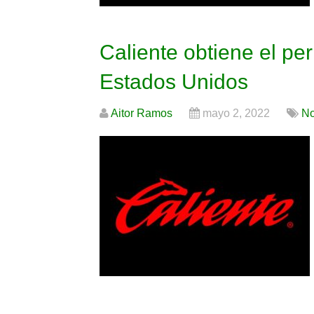
Caliente obtiene el pe
Estados Unidos
Aitor Ramos
mayo 2, 2022
No