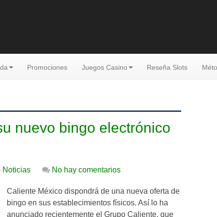
ida
Promociones
Juegos Casino
Reseña Slots
Méto
su nuevo bingo electrónico
Noticias
No hay comentarios
Caliente México dispondrá de una nueva oferta de
bingo en sus establecimientos físicos. Así lo ha
anunciado recientemente el Grupo Caliente, que