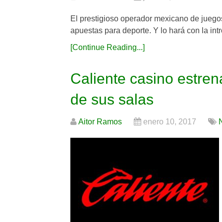
El prestigioso operador mexicano de juego
apuestas para deporte. Y lo hará con la in
[Continue Reading...]
Caliente casino estre
de sus salas
Aitor Ramos
enero 10, 2017