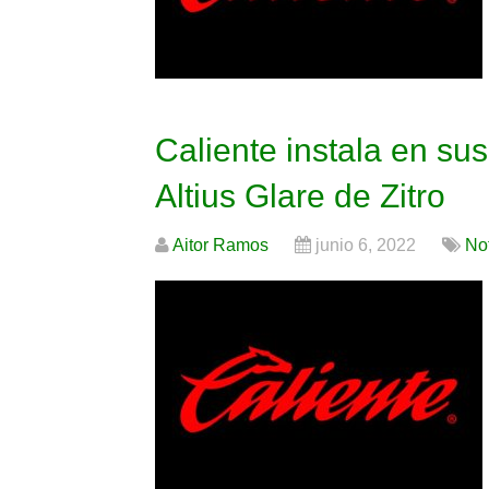
Caliente instala en su
Altius Glare de Zitro
Aitor Ramos
junio 6, 2022
Not