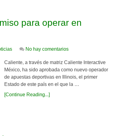
rmiso para operar en
ticias
No hay comentarios
Caliente, a través de matriz Caliente Interactive
México, ha sido aprobada como nuevo operador
de apuestas deportivas en Illinois, el primer
Estado de este país en el que la …
[Continue Reading...]