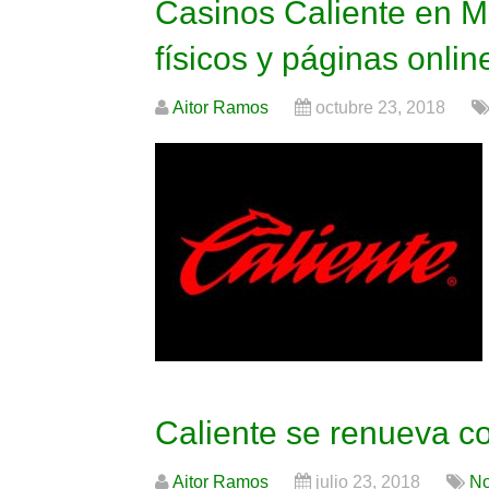
Casinos Caliente en M
físicos y páginas onlin
Aitor Ramos
octubre 23, 2018
Caliente se renueva c
Aitor Ramos
julio 23, 2018
No