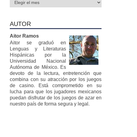
Archivos
AUTOR
Aitor Ramos
Aitor se graduó en
Lenguas y Literaturas
Hispánicas por la
Universidad Nacional
Autónoma de México. Es
devoto de la lectura, entretención que
combina con su atracción por los juegos
de casino. Está comprometido en su
lucha para que los jugadores mexicanos
puedan disfrutar de los juegos de azar en
nuestro país de forma segura y legal.