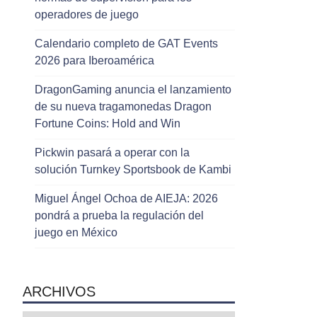
operadores de juego
Calendario completo de GAT Events
2026 para Iberoamérica
DragonGaming anuncia el lanzamiento
de su nueva tragamonedas Dragon
Fortune Coins: Hold and Win
Pickwin pasará a operar con la
solución Turnkey Sportsbook de Kambi
Miguel Ángel Ochoa de AIEJA: 2026
pondrá a prueba la regulación del
juego en México
ARCHIVOS