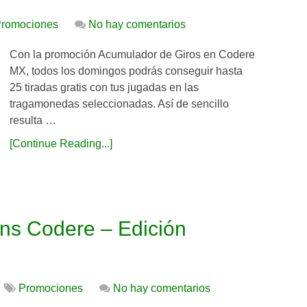
romociones
No hay comentarios
Con la promoción Acumulador de Giros en Codere
MX, todos los domingos podrás conseguir hasta
25 tiradas gratis con tus jugadas en las
tragamonedas seleccionadas. Así de sencillo
resulta …
[Continue Reading...]
ns Codere – Edición
Promociones
No hay comentarios