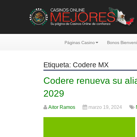
Páginas Casino
Bonos Bienven
Etiqueta:
Codere MX
Codere renueva su ali
2029
Aitor Ramos
marzo 19, 2024