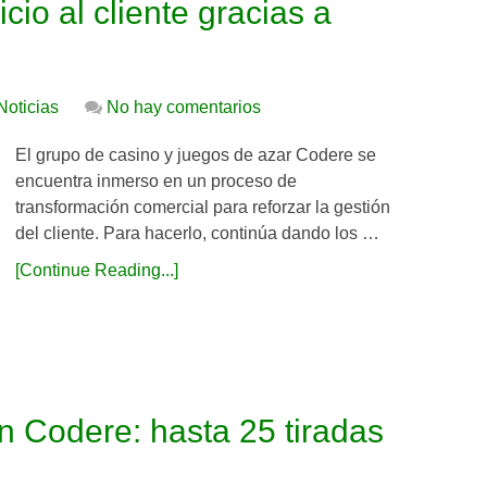
io al cliente gracias a
Noticias
No hay comentarios
El grupo de casino y juegos de azar Codere se
encuentra inmerso en un proceso de
transformación comercial para reforzar la gestión
del cliente. Para hacerlo, continúa dando los …
[Continue Reading...]
n Codere: hasta 25 tiradas