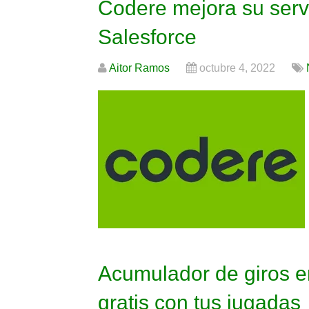
Codere mejora su servic
Salesforce
Aitor Ramos
octubre 4, 2022
Acumulador de giros e
gratis con tus jugadas