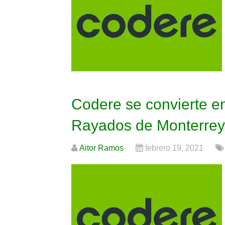
Codere se convierte en
Rayados de Monterrey
Aitor Ramos
febrero 19, 2021