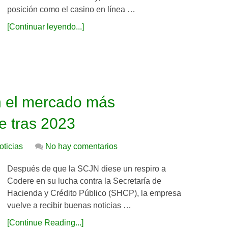
posición como el casino en línea …
[Continuar leyendo...]
n el mercado más
e tras 2023
oticias
No hay comentarios
Después de que la SCJN diese un respiro a
Codere en su lucha contra la Secretaría de
Hacienda y Crédito Público (SHCP), la empresa
vuelve a recibir buenas noticias …
[Continue Reading...]