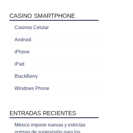
CASINO SMARTPHONE
Casinos Celular
Android
iPhone
iPad
BlackBerry
Windows Phone
ENTRADAS RECIENTES
México impone nuevas y estrictas
normas de supervisión para los