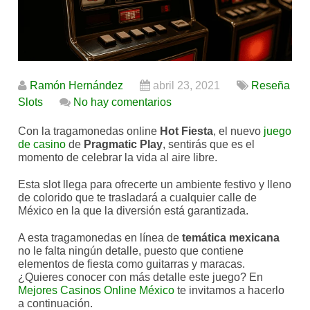
Ramón Hernández
abril 23, 2021
Reseña
Slots
No hay comentarios
Con la tragamonedas online
Hot Fiesta
, el nuevo
juego
de casino
de
Pragmatic Play
, sentirás que es el
momento de celebrar la vida al aire libre.
Esta slot llega para ofrecerte un ambiente festivo y lleno
de colorido que te trasladará a cualquier calle de
México en la que la diversión está garantizada.
A esta tragamonedas en línea de
temática mexicana
no le falta ningún detalle, puesto que contiene
elementos de fiesta como guitarras y maracas.
¿Quieres conocer con más detalle este juego? En
Mejores Casinos Online México
te invitamos a hacerlo
a continuación.