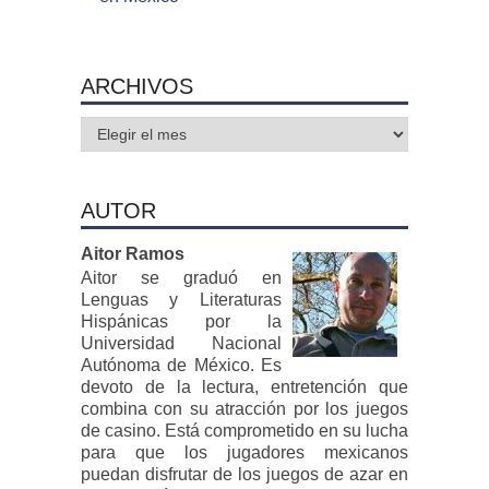
ARCHIVOS
Archivos
AUTOR
Aitor Ramos
Aitor se graduó en
Lenguas y Literaturas
Hispánicas por la
Universidad Nacional
Autónoma de México. Es
devoto de la lectura, entretención que
combina con su atracción por los juegos
de casino. Está comprometido en su lucha
para que los jugadores mexicanos
puedan disfrutar de los juegos de azar en