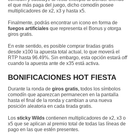
el que más paga del juego, dicho comodín posee
multiplicadores de x2, x3 y hasta x5.
Finalmente, podrás encontrar un icono en forma de
fuegos artificiales
que representa el Bonus y otorga
giros gratis.
En este sentido, es posible comprar tiradas gratis
desde x100 la apuesta total actual, lo que moverá el
RTP hasta 96.49%. Sin embargo, esta opción estará
off
cuando la apuesta ante de x35 está activa.
BONIFICACIONES HOT FIESTA
Durante la ronda de
giros gratis,
todos los símbolos
comodín que aparezcan permanecen en la pantalla
hasta el final de la ronda y cambian a una nueva
posición aleatoria en cada tirada gratis.
Los
sticky Wilds
contienen multiplicadores de x2, x3 o
x5 que se aplican al premio total de todas las líneas de
pago en las que estén presentes.