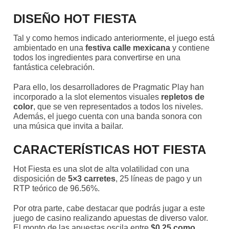
DISEÑO HOT FIESTA
Tal y como hemos indicado anteriormente, el juego está
ambientado en una
festiva calle mexicana
y contiene
todos los ingredientes para convertirse en una
fantástica celebración.
Para ello, los desarrolladores de Pragmatic Play han
incorporado a la slot elementos visuales
repletos de
color
, que se ven representados a todos los niveles.
Además, el juego cuenta con una banda sonora con
una música que invita a bailar.
CARACTERÍSTICAS HOT FIESTA
Hot Fiesta es una slot de alta volatilidad con una
disposición de
5×3 carretes
, 25 líneas de pago y un
RTP teórico de 96.56%.
Por otra parte, cabe destacar que podrás jugar a este
juego de casino realizando apuestas de diverso valor.
El monto de las apuestas oscila entre
$0,25 como