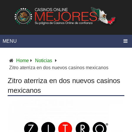
MENU
Home
Noticias
Zitro aterriza en dos nuevos casinos mexicanos
Zitro aterriza en dos nuevos casinos
mexicanos