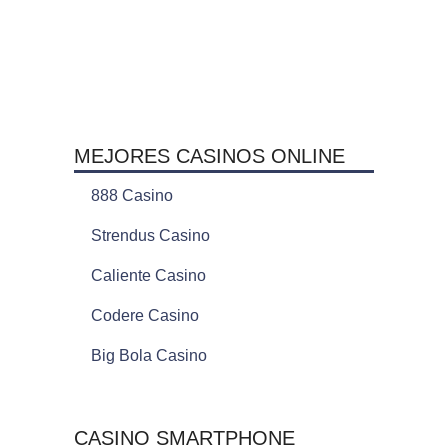
MEJORES CASINOS ONLINE
888 Casino
Strendus Casino
Caliente Casino
Codere Casino
Big Bola Casino
CASINO SMARTPHONE