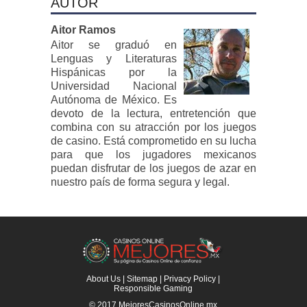
AUTOR
Aitor Ramos
Aitor se graduó en
Lenguas y Literaturas
Hispánicas por la
Universidad Nacional
Autónoma de México. Es
devoto de la lectura, entretención que
combina con su atracción por los juegos
de casino. Está comprometido en su lucha
para que los jugadores mexicanos
puedan disfrutar de los juegos de azar en
nuestro país de forma segura y legal.
About Us
|
Sitemap
|
Privacy Policy
|
Responsible Gaming
© 2017
MejoresCasinosOnline.mx