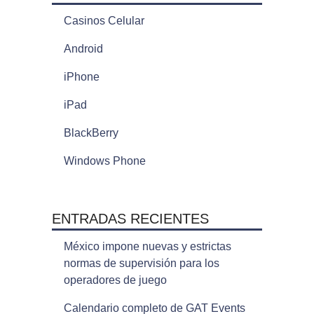
Casinos Celular
Android
iPhone
iPad
BlackBerry
Windows Phone
ENTRADAS RECIENTES
México impone nuevas y estrictas
normas de supervisión para los
operadores de juego
Calendario completo de GAT Events