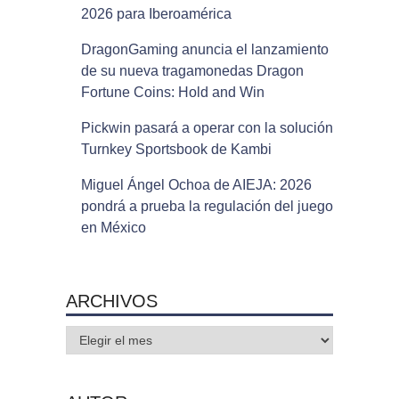
2026 para Iberoamérica
DragonGaming anuncia el lanzamiento
de su nueva tragamonedas Dragon
Fortune Coins: Hold and Win
Pickwin pasará a operar con la solución
Turnkey Sportsbook de Kambi
Miguel Ángel Ochoa de AIEJA: 2026
pondrá a prueba la regulación del juego
en México
ARCHIVOS
Archivos