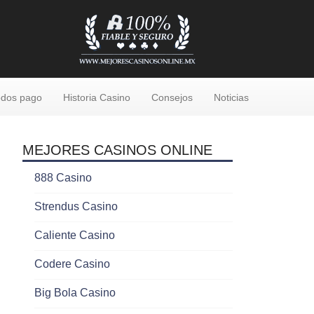
dos pago
Historia Casino
Consejos
Noticias
MEJORES CASINOS ONLINE
888 Casino
Strendus Casino
Caliente Casino
Codere Casino
Big Bola Casino