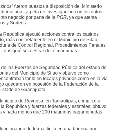
asinos
” fueron puestos a disposición del Ministerio
brirse una carpeta de investigación con los datos
ento negocio por parte de la
PGR
, ya que atenta
os y Sorteos.
la República ejecutó acciones contra los casinos
to, más concretamente en el Municipio de Silao,
duría de Control Regional, Procedimientos Penales
, consiguió secuestrar doce máquinas
n de las Fuerzas de Seguridad Pública del estado de
lonias del Municipio de Silao y obtuvo como
 encontraban tanto en locales privados como en la vía
ego quedaron en posesión de la Federación de la
 Estado de Guanajuato.
 Municipio de Reynosa, en Tamaulipas, e implicó a
la República y fuerzas federales y estatales, obtuvo
más y nada menos que 200 máquinas tragamonedas
 funcionando de forma ilícita en una bodega que