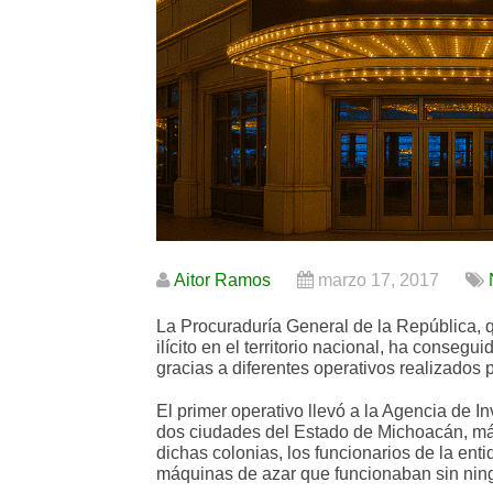
Aitor Ramos
marzo 17, 2017
La Procuraduría General de la República, q
ilícito en el territorio nacional, ha cons
gracias a diferentes operativos realizados p
El primer operativo llevó a la Agencia de 
dos ciudades del Estado de Michoacán, má
dichas colonias, los funcionarios de la enti
máquinas de azar que funcionaban sin ningú