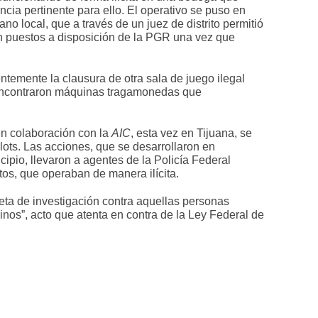
ncia pertinente para ello. El operativo se puso en
o local, que a través de un juez de distrito permitió
on puestos a disposición de la PGR una vez que
temente la clausura de otra sala de juego ilegal
encontraron máquinas tragamonedas que
en colaboración con la
AIC
, esta vez en Tijuana, se
ots. Las acciones, que se desarrollaron en
cipio, llevaron a agentes de la Policía Federal
tos, que operaban de manera ilícita.
eta de investigación contra aquellas personas
inos”, acto que atenta en contra de la Ley Federal de