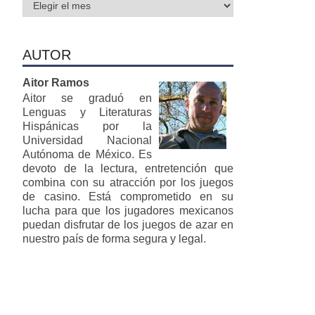
Archivos
AUTOR
Aitor Ramos
Aitor se graduó en
Lenguas y Literaturas
Hispánicas por la
Universidad Nacional
Autónoma de México. Es
devoto de la lectura, entretención que
combina con su atracción por los juegos
de casino. Está comprometido en su
lucha para que los jugadores mexicanos
puedan disfrutar de los juegos de azar en
nuestro país de forma segura y legal.