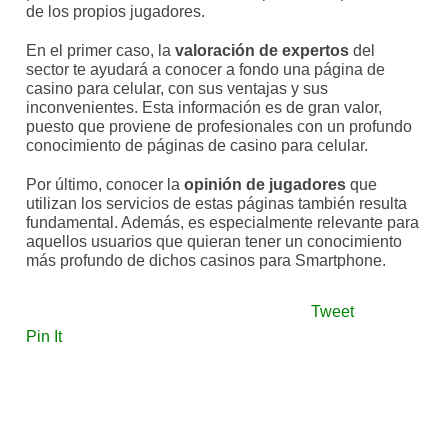
de los propios jugadores.
En el primer caso, la
valoración de expertos
del
sector te ayudará a conocer a fondo una página de
casino para celular, con sus ventajas y sus
inconvenientes. Esta información es de gran valor,
puesto que proviene de profesionales con un profundo
conocimiento de páginas de casino para celular.
Por último, conocer la
opinión de jugadores
que
utilizan los servicios de estas páginas también resulta
fundamental. Además, es especialmente relevante para
aquellos usuarios que quieran tener un conocimiento
más profundo de dichos casinos para Smartphone.
Tweet
Pin It