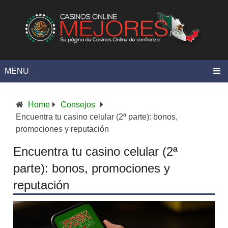
MENU
Home
Consejos
Encuentra tu casino celular (2ª parte): bonos,
promociones y reputación
Encuentra tu casino celular (2ª
parte): bonos, promociones y
reputación