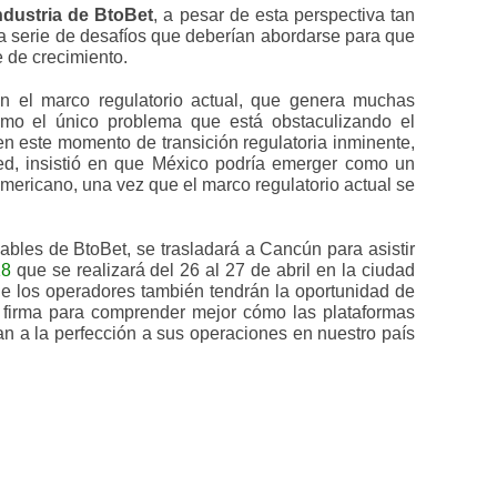
ndustria de BtoBet
, a pesar de esta perspectiva tan
na serie de desafíos que deberían abordarse para que
 de crecimiento.
n el marco regulatorio actual, que genera muchas
omo el único problema que está obstaculizando el
n este momento de transición regulatoria inminente,
ied, insistió en que México podría emerger como un
americano, una vez que el marco regulatorio actual se
ables de BtoBet, se trasladará a Cancún para asistir
18
que se realizará del 26 al 27 de abril en la ciudad
ue los operadores también tendrán la oportunidad de
 firma para comprender mejor cómo las plataformas
 a la perfección a sus operaciones en nuestro país