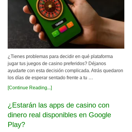
¿Tienes problemas para decidir en qué plataforma
jugar tus juegos de casino preferidos? Déjanos
ayudarte con esta decisión complicada. Atrás quedaron
los días de esperar sentado frente a tu …
[Continue Reading...]
¿Estarán las apps de casino con
dinero real disponibles en Google
Play?