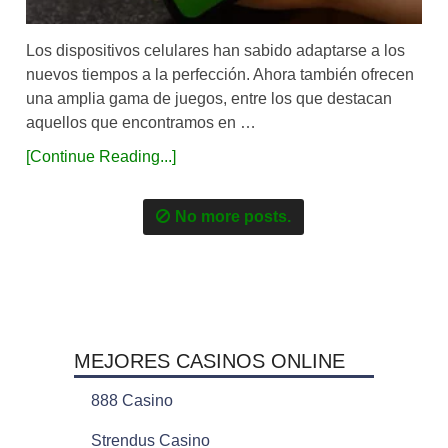
Los dispositivos celulares han sabido adaptarse a los
nuevos tiempos a la perfección. Ahora también ofrecen
una amplia gama de juegos, entre los que destacan
aquellos que encontramos en …
[Continue Reading...]
No more posts.
MEJORES CASINOS ONLINE
888 Casino
Strendus Casino