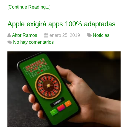
[Continue Reading...]
Apple exigirá apps 100% adaptadas
Aitor Ramos
enero 25, 2019
Noticias
No hay comentarios