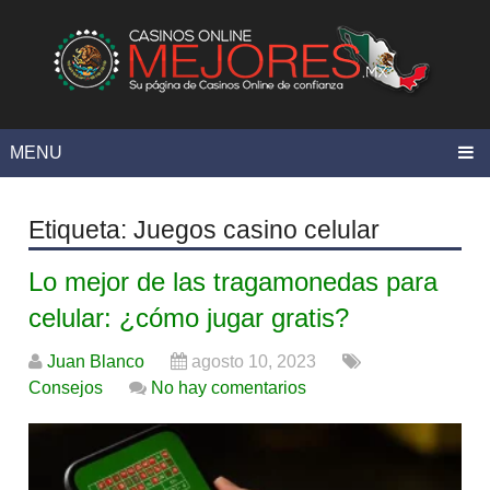
MENU
Etiqueta:
Juegos casino celular
Lo mejor de las tragamonedas para
celular: ¿cómo jugar gratis?
Juan Blanco
agosto 10, 2023
Consejos
No hay comentarios