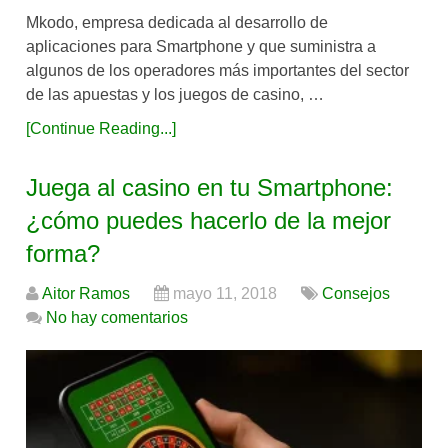
Mkodo, empresa dedicada al desarrollo de
aplicaciones para Smartphone y que suministra a
algunos de los operadores más importantes del sector
de las apuestas y los juegos de casino, …
[Continue Reading...]
Juega al casino en tu Smartphone:
¿cómo puedes hacerlo de la mejor
forma?
Aitor Ramos
mayo 11, 2018
Consejos
No hay comentarios