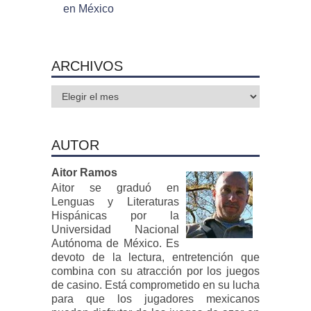
en México
ARCHIVOS
Archivos
AUTOR
Aitor Ramos
Aitor se graduó en
Lenguas y Literaturas
Hispánicas por la
Universidad Nacional
Autónoma de México. Es
devoto de la lectura, entretención que
combina con su atracción por los juegos
de casino. Está comprometido en su lucha
para que los jugadores mexicanos