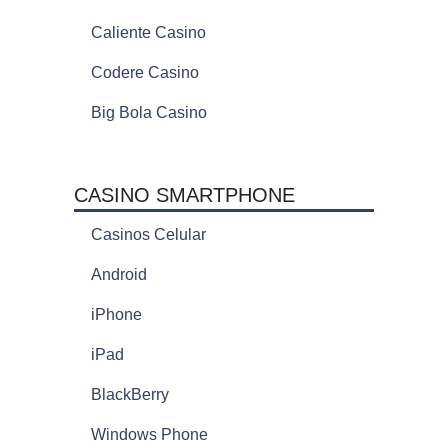
Caliente Casino
Codere Casino
Big Bola Casino
CASINO SMARTPHONE
Casinos Celular
Android
iPhone
iPad
BlackBerry
Windows Phone