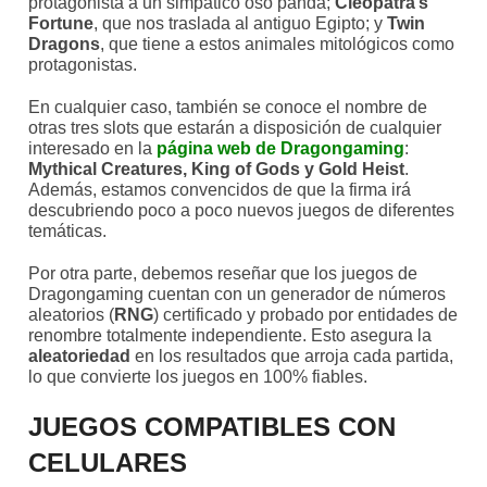
protagonista a un simpático oso panda;
Cleopatra’s
Fortune
, que nos traslada al antiguo Egipto; y
Twin
Dragons
, que tiene a estos animales mitológicos como
protagonistas.
En cualquier caso, también se conoce el nombre de
otras tres slots que estarán a disposición de cualquier
interesado en la
página web de Dragongaming
:
Mythical Creatures, King of Gods y Gold Heist
.
Además, estamos convencidos de que la firma irá
descubriendo poco a poco nuevos juegos de diferentes
temáticas.
Por otra parte, debemos reseñar que los juegos de
Dragongaming cuentan con un generador de números
aleatorios (
RNG
) certificado y probado por entidades de
renombre totalmente independiente. Esto asegura la
aleatoriedad
en los resultados que arroja cada partida,
lo que convierte los juegos en 100% fiables.
JUEGOS COMPATIBLES CON
CELULARES