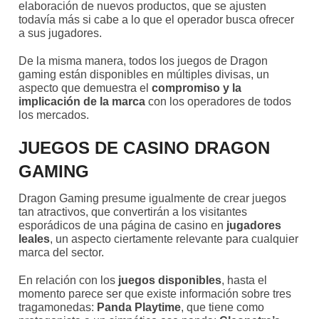
elaboración de nuevos productos, que se ajusten
todavía más si cabe a lo que el operador busca ofrecer
a sus jugadores.
De la misma manera, todos los juegos de Dragon
gaming están disponibles en múltiples divisas, un
aspecto que demuestra el
compromiso
y la
implicación de la marca
con los operadores de todos
los mercados.
JUEGOS DE CASINO DRAGON
GAMING
Dragon Gaming presume igualmente de crear juegos
tan atractivos, que convertirán a los visitantes
esporádicos de una página de casino en
jugadores
leales
, un aspecto ciertamente relevante para cualquier
marca del sector.
En relación con los
juegos disponibles
, hasta el
momento parece ser que existe información sobre tres
tragamonedas:
Panda Playtime
, que tiene como