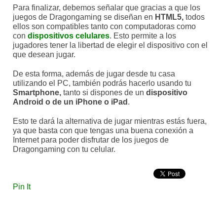
Para finalizar, debemos señalar que gracias a que los
juegos de Dragongaming se diseñan en
HTML5,
todos
ellos son compatibles tanto con computadoras como
con
dispositivos celulares
. Esto permite a los
jugadores tener la libertad de elegir el dispositivo con el
que desean jugar.
De esta forma, además de jugar desde tu casa
utilizando el PC, también podrás hacerlo usando tu
Smartphone,
tanto si dispones de un
dispositivo
Android o de un iPhone o iPad
.
Esto te dará la alternativa de jugar mientras estás fuera,
ya que basta con que tengas una buena conexión a
Internet para poder disfrutar de los juegos de
Dragongaming con tu celular.
Pin It