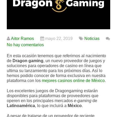
Aitor Ramos
mayo 22, 2019
Noticias
No hay comentarios
En esta ocasión tenemos que referirnos al nacimiento
de
Dragon gaming
, un nuevo proveedor de juegos y
soluciones para operadores de casino en línea que
ultima su lanzamiento para los próximos días. Así lo
hemos podido conocer de forma exclusiva en nuestra
plataforma con los
mejores casinos online de México
.
Los excelentes juegos de Dragongaming estarán
disponibles para plataformas de proveedores que
operen en los principales mercados
e-gaming
de
Latinoamérica
, lo que incluirá a
México
.
A pesar de tratarse de un proveedor de reciente