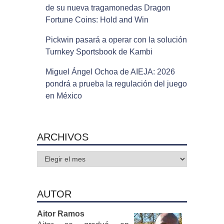
de su nueva tragamonedas Dragon
Fortune Coins: Hold and Win
Pickwin pasará a operar con la solución
Turnkey Sportsbook de Kambi
Miguel Ángel Ochoa de AIEJA: 2026
pondrá a prueba la regulación del juego
en México
ARCHIVOS
Archivos
AUTOR
Aitor Ramos