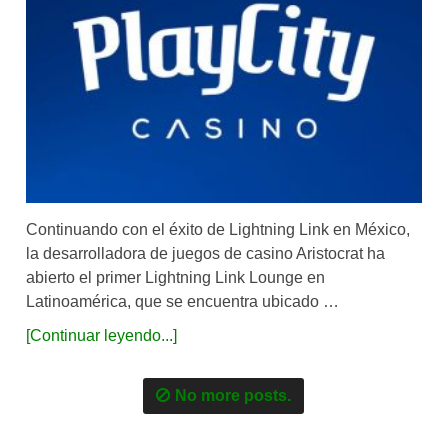
Continuando con el éxito de Lightning Link en México,
la desarrolladora de juegos de casino Aristocrat ha
abierto el primer Lightning Link Lounge en
Latinoamérica, que se encuentra ubicado …
[Continuar leyendo...]
No more posts.