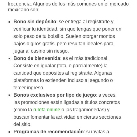
frecuencia. Algunos de los más comunes en el mercado
mexicano son:
Bono sin depósito
: se entrega al registrarte y
verificar tu identidad, sin que tengas que poner un
solo peso de tu bolsillo. Suelen otorgar montos
bajos o giros gratis, pero resultan ideales para
jugar al casino sin riesgo.
Bono de bienvenida
: es el más tradicional.
Consiste en igualar (total o parcialmente) la
cantidad que deposites al registrarte. Algunas
plataformas lo extienden incluso al segundo o
tercer ingreso.
Bonos exclusivos por tipo de juego
: a veces,
las promociones están ligadas a títulos concretos
(como la
ruleta online
o las tragamonedas) y
buscan fomentar la actividad en ciertas secciones
del sitio.
Programas de recomendación
: si invitas a