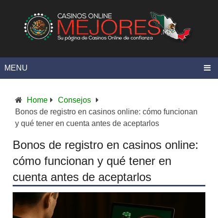
MENU
Home
Consejos
Bonos de registro en casinos online: cómo funcionan
y qué tener en cuenta antes de aceptarlos
Bonos de registro en casinos online:
cómo funcionan y qué tener en
cuenta antes de aceptarlos