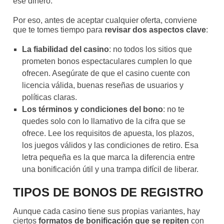
ese dinero.
Por eso, antes de aceptar cualquier oferta, conviene
que te tomes tiempo para
revisar dos aspectos clave
:
La fiabilidad del casino
: no todos los sitios que
prometen bonos espectaculares cumplen lo que
ofrecen. Asegúrate de que el casino cuente con
licencia válida, buenas reseñas de usuarios y
políticas claras.
Los términos y condiciones del bono
: no te
quedes solo con lo llamativo de la cifra que se
ofrece. Lee los requisitos de apuesta, los plazos,
los juegos válidos y las condiciones de retiro. Esa
letra pequeña es la que marca la diferencia entre
una bonificación útil y una trampa difícil de liberar.
TIPOS DE BONOS DE REGISTRO
Aunque cada casino tiene sus propias variantes, hay
ciertos
formatos de bonificación que se repiten
con