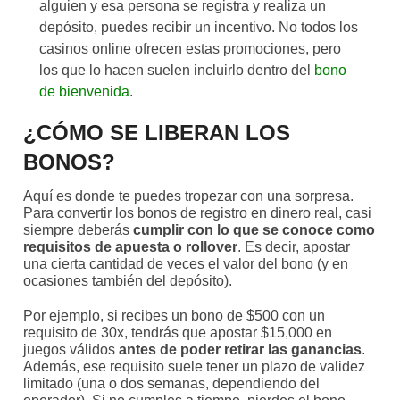
alguien y esa persona se registra y realiza un
depósito, puedes recibir un incentivo. No todos los
casinos online ofrecen estas promociones, pero
los que lo hacen suelen incluirlo dentro del
bono
de bienvenida
.
¿CÓMO SE LIBERAN LOS
BONOS?
Aquí es donde te puedes tropezar con una sorpresa.
Para convertir los bonos de registro en dinero real, casi
siempre deberás
cumplir con lo que se conoce como
requisitos de apuesta o rollover
. Es decir, apostar
una cierta cantidad de veces el valor del bono (y en
ocasiones también del depósito).
Por ejemplo, si recibes un bono de $500 con un
requisito de 30x, tendrás que apostar $15,000 en
juegos válidos
antes de poder retirar las ganancias
.
Además, ese requisito suele tener un plazo de validez
limitado (una o dos semanas, dependiendo del