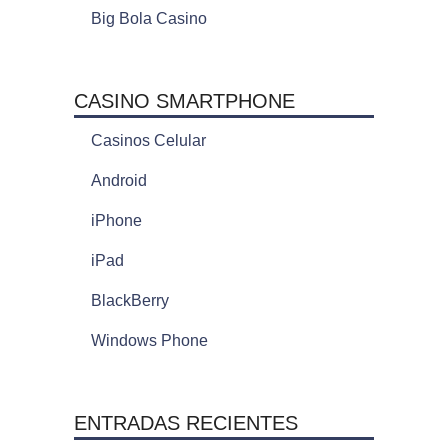
Big Bola Casino
CASINO SMARTPHONE
Casinos Celular
Android
iPhone
iPad
BlackBerry
Windows Phone
ENTRADAS RECIENTES