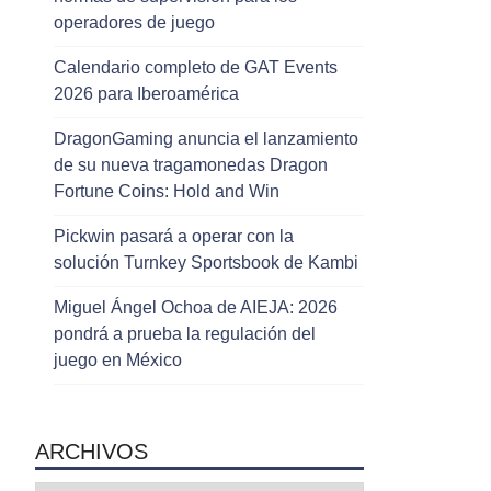
operadores de juego
Calendario completo de GAT Events
2026 para Iberoamérica
DragonGaming anuncia el lanzamiento
de su nueva tragamonedas Dragon
Fortune Coins: Hold and Win
Pickwin pasará a operar con la
solución Turnkey Sportsbook de Kambi
Miguel Ángel Ochoa de AIEJA: 2026
pondrá a prueba la regulación del
juego en México
ARCHIVOS