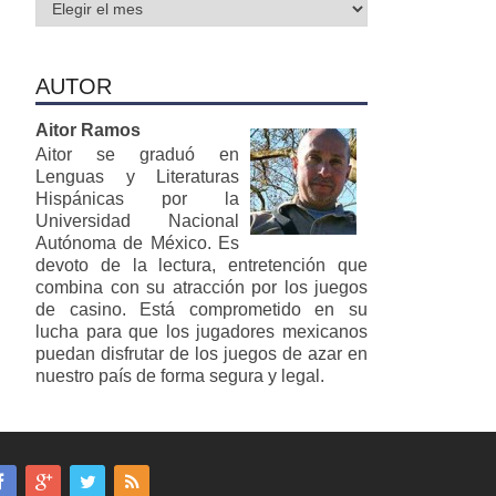
Archivos
AUTOR
Aitor Ramos
Aitor se graduó en
Lenguas y Literaturas
Hispánicas por la
Universidad Nacional
Autónoma de México. Es
devoto de la lectura, entretención que
combina con su atracción por los juegos
de casino. Está comprometido en su
lucha para que los jugadores mexicanos
puedan disfrutar de los juegos de azar en
nuestro país de forma segura y legal.