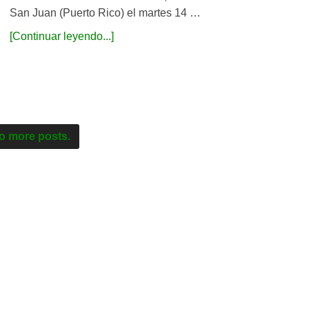
San Juan (Puerto Rico) el martes 14 …
[Continuar leyendo...]
o more posts.