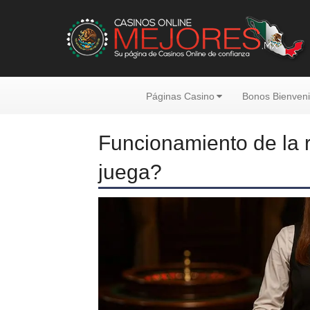
Páginas Casino
Bonos Bienven
Funcionamiento de la 
juega?