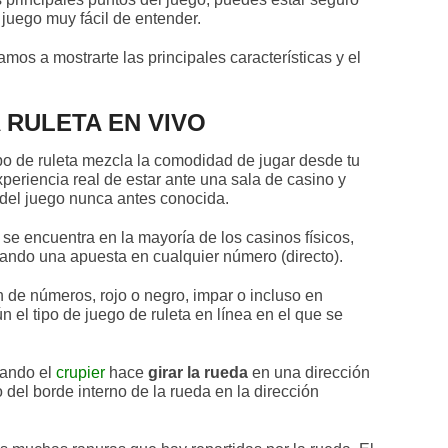
 juego muy fácil de entender.
mos a mostrarte las principales características y el
 RULETA EN VIVO
po de ruleta mezcla la comodidad de jugar desde tu
xperiencia real de estar ante una sala de casino y
 del juego nunca antes conocida.
se encuentra en la mayoría de los casinos físicos,
ocando una apuesta en cualquier número (directo).
de números, rojo o negro, impar o incluso en
n el tipo de juego de ruleta en línea en el que se
uando el
crupier
hace
girar la rueda
en una dirección
del borde interno de la rueda en la dirección