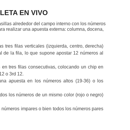
LETA EN VIVO
sillas alrededor del campo interno con los números
ra realizar una apuesta externa: columna, docena,
 tres filas verticales (izquierda, centro, derecha)
nal de la fila, lo que supone apostar 12 números al
en tres filas consecutivas, colocando un chip en
12 o 3rd 12.
una apuesta en los números altos (19-36) o los
dos los números de un mismo color (rojo o negro)
s números impares o bien todos los números pares