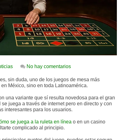
ticias
No hay comentarios
es, sin duda, uno de los juegos de mesa más
 en México, sino en toda Latinoamérica.
on una variante que sí resulta novedosa para el gran
se juega a través de internet pero en directo y con
s interesantes para los usuarios.
ómo se juega a la ruleta en línea
o en un casino
ultarte complicado al principio.
 principales puntos del juego, puedes estar seguro