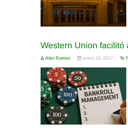
Western Union facilitó
Aitor Ramos
enero 24, 2017