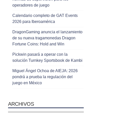
operadores de juego
Calendario completo de GAT Events
2026 para Iberoamérica
DragonGaming anuncia el lanzamiento
de su nueva tragamonedas Dragon
Fortune Coins: Hold and Win
Pickwin pasará a operar con la
solución Turnkey Sportsbook de Kambi
Miguel Ángel Ochoa de AIEJA: 2026
pondrá a prueba la regulación del
juego en México
ARCHIVOS