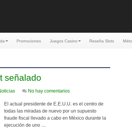
ida
Promociones
Juegos Casino
Reseña Slots
Méto
t señalado
Noticias
No hay comentarios
El actual presidente de E.E.U.U. es el centro de
todas las miradas de nuevo por un supuesto
fraude fiscal llevado a cabo en México durante la
ejecución de uno …