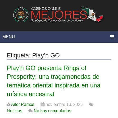
MENU
Etiqueta:
Play’n GO
Play’n GO presenta Rings of
Prosperity: una tragamonedas de
temática oriental inspirada en una
mística ancestral
Aitor Ramos
noviembre 13, 2025
Noticias
No hay comentarios