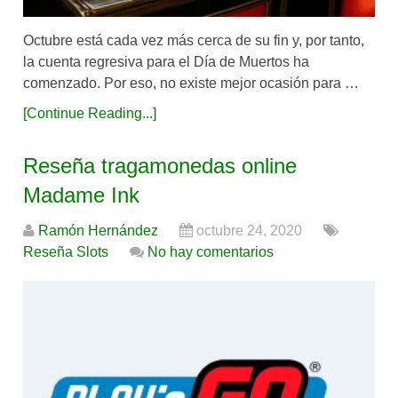
Octubre está cada vez más cerca de su fin y, por tanto,
la cuenta regresiva para el Día de Muertos ha
comenzado. Por eso, no existe mejor ocasión para …
[Continue Reading...]
Reseña tragamonedas online
Madame Ink
Ramón Hernández
octubre 24, 2020
Reseña Slots
No hay comentarios