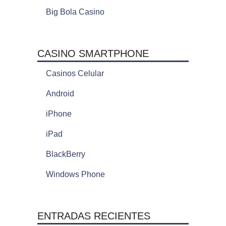
Big Bola Casino
CASINO SMARTPHONE
Casinos Celular
Android
iPhone
iPad
BlackBerry
Windows Phone
ENTRADAS RECIENTES