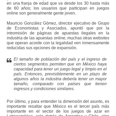
en una franja de edad que va desde los 30 hasta más
de 60 años; los usuarios que participan en juegos
online son generalmente gente joven.
Mauricio González Gómez, director ejecutivo de Grupo
de Economistas y Asociados, apuntó que por la
intromisión de páginas de apuestas ilegales en la
industria de las apuestas online, muchas otras websites
que operan acorde con la legalidad ven inmensamente
reducidas sus opciones de expansión.
El tamaño de población del país y el ingreso de
ciertos segmentos permiten que en México haya
capacidad para tener un juego legal y limpio en el
país. Entonces, previsiblemente en un plazo de
algunos años la industria debería tener un mayor
tamaño, comparado con países que tienen
ingresos y condiciones similares.
Por último, y para entender la dimensión del asunto, es
importante resaltar que México es el tercer país más
importante en el sector de los juegos de azar en