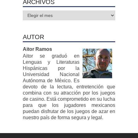
ARCHIVOS
Archivos
AUTOR
Aitor Ramos
Aitor se graduó en
Lenguas y Literaturas
Hispánicas por la
Universidad Nacional
Autónoma de México. Es
devoto de la lectura, entretención que
combina con su atracción por los juegos
de casino. Está comprometido en su lucha
para que los jugadores mexicanos
puedan disfrutar de los juegos de azar en
nuestro país de forma segura y legal.