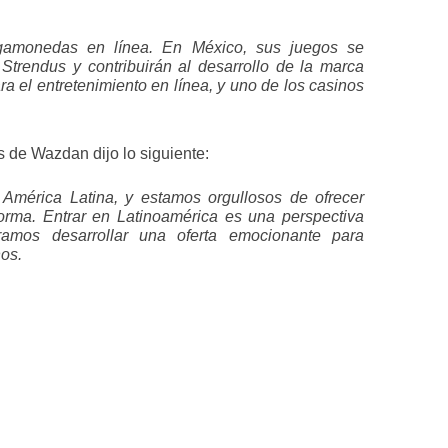
gamonedas en línea. En México, sus juegos se
Strendus y contribuirán al desarrollo de la marca
a el entretenimiento en línea, y uno de los casinos
s de Wazdan dijo lo siguiente:
 América Latina, y estamos orgullosos de ofrecer
forma. Entrar en Latinoamérica es una perspectiva
amos desarrollar una oferta emocionante para
os.