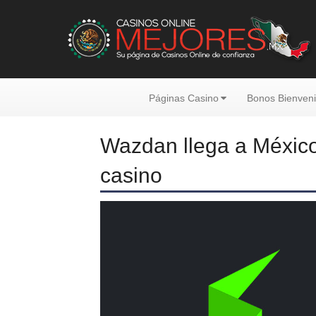
Páginas Casino
Bonos Bienven
Wazdan llega a México
casino