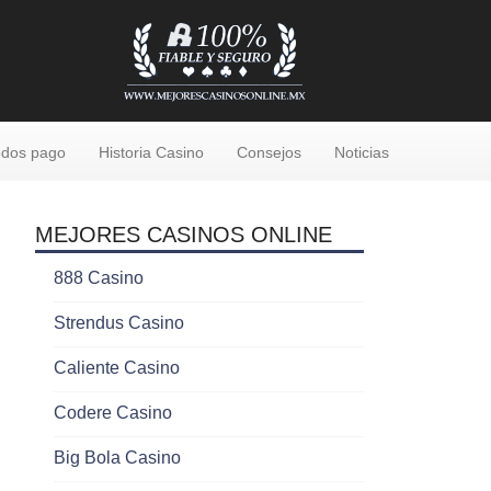
dos pago
Historia Casino
Consejos
Noticias
MEJORES CASINOS ONLINE
888 Casino
Strendus Casino
Caliente Casino
Codere Casino
Big Bola Casino