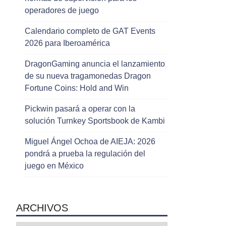
operadores de juego
Calendario completo de GAT Events
2026 para Iberoamérica
DragonGaming anuncia el lanzamiento
de su nueva tragamonedas Dragon
Fortune Coins: Hold and Win
Pickwin pasará a operar con la
solución Turnkey Sportsbook de Kambi
Miguel Ángel Ochoa de AIEJA: 2026
pondrá a prueba la regulación del
juego en México
ARCHIVOS