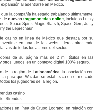
 expansión al adentrarse en México.
o que la compañía ha estado trabajando últimamente,
ie de
nuevas
tragamonedas online
, incluidos Lucky
 Reels, Space Spins, Magic Stars 5, Space Gem, Juicy
arry the Leprechaun.
 de casino en línea de México que destaca por su
convertirse en una de las webs líderes ofreciendo
tivas de todos los actores del sector.
adores de su página más de 2 mil títulos en las
 y otros juegos, en un contexto digital 100% seguro.
o de la región de
Latinoamérica
, la asociación con
stica para que Wazdan se establezca en el mercado
odos los jugadores de la región.
to: Strendus
raciones en línea de Grupo Logrand, en relación con