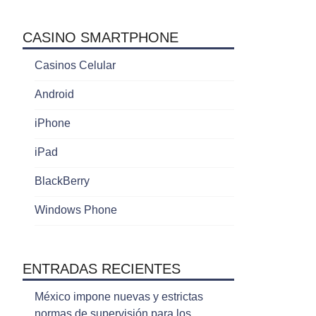
CASINO SMARTPHONE
Casinos Celular
Android
iPhone
iPad
BlackBerry
Windows Phone
ENTRADAS RECIENTES
México impone nuevas y estrictas
normas de supervisión para los