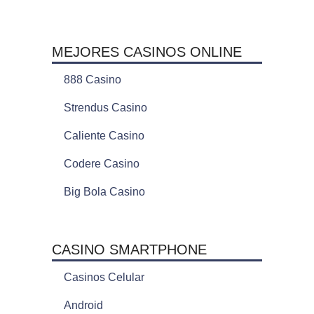
MEJORES CASINOS ONLINE
888 Casino
Strendus Casino
Caliente Casino
Codere Casino
Big Bola Casino
CASINO SMARTPHONE
Casinos Celular
Android