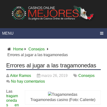
MENU
Home
Consejos
Errores al jugar a las tragamonedas
Errores al jugar a las tragamonedas
Aitor Ramos
marzo 26, 2019
Consejos
No hay comentarios
Las
tragam
Tragamonedas casino (Foto: Caliente)
oneda
s en