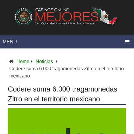
MENU
Home
Noticias
Codere suma 6.000 tragamonedas Zitro en el territorio
mexicano
Codere suma 6.000 tragamonedas
Zitro en el territorio mexicano