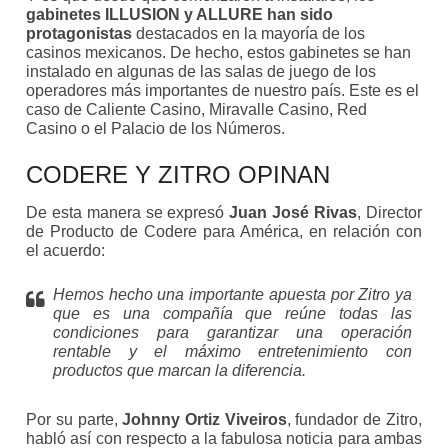
gabinetes ILLUSION y ALLURE han sido
protagonistas
destacados en la mayoría de los
casinos mexicanos. De hecho, estos gabinetes se han
instalado en algunas de las salas de juego de los
operadores más importantes de nuestro país. Este es el
caso de Caliente Casino, Miravalle Casino, Red
Casino o el Palacio de los Números.
CODERE Y ZITRO OPINAN
De esta manera se expresó
Juan José Rivas
, Director
de Producto de Codere para América, en relación con
el acuerdo:
Hemos hecho una importante apuesta por Zitro ya
que es una compañía que reúne todas las
condiciones para garantizar una operación
rentable y el máximo entretenimiento con
productos que marcan la diferencia.
Por su parte,
Johnny Ortiz Viveiros
, fundador de Zitro,
habló así con respecto a la fabulosa noticia para ambas