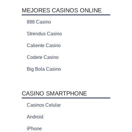
MEJORES CASINOS ONLINE
888 Casino
Strendus Casino
Caliente Casino
Codere Casino
Big Bola Casino
CASINO SMARTPHONE
Casinos Celular
Android
iPhone