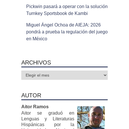
Pickwin pasará a operar con la solución
Turnkey Sportsbook de Kambi
Miguel Ángel Ochoa de AIEJA: 2026
pondrá a prueba la regulación del juego
en México
ARCHIVOS
Archivos
AUTOR
Aitor Ramos
Aitor se graduó en
Lenguas y Literaturas
Hispánicas por la