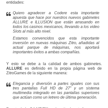
entidades:
Quiero agradecer a Codere esta importante
apuesta que hace por nuestros nuevos gabinetes
ALLURE e ILLUSION que están arrasando en
todos los casinos mexicanos, llevando a los video
Slots al más alto nivel.
Estamos convencidos que esta importante
inversión en nuevas máquinas Zitro, añadidas al
actual parque de máquinas, nos aportará
importantes éxitos a ambas compañías.
Y esto se debe a la calidad de ambos gabinetes.
ALLURE
es definido en la propia página web de
ZitroGames de la siguiente manera:
Elegancia y diversión a partes iguales con sus
tres pantallas Full HD de 27” y un sistema
multimedia integrado en las pantallas superiores
que actúan como un letrero de última generación.