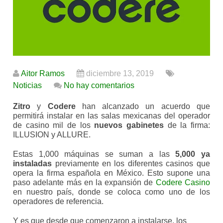
Aitor Ramos
diciembre 13, 2019
Noticias
No hay comentarios
Zitro
y
Codere
han alcanzado un acuerdo que
permitirá instalar en las salas mexicanas del operador
de casino mil de los
nuevos gabinetes
de la firma:
ILLUSION y ALLURE.
Estas 1,000 máquinas se suman a las
5,000 ya
instaladas
previamente en los diferentes casinos que
opera la firma española en México. Esto supone una
paso adelante más en la expansión de
Codere Casino
en nuestro país, donde se coloca como uno de los
operadores de referencia.
Y es que desde que comenzaron a instalarse, los