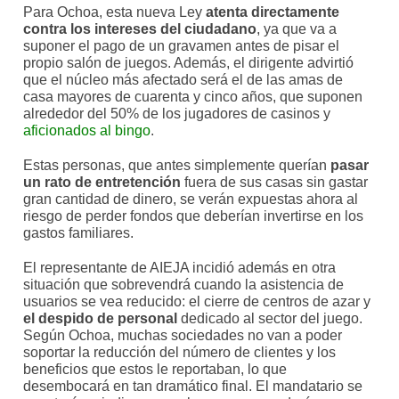
Para Ochoa, esta nueva Ley
atenta directamente
contra los intereses del ciudadano
, ya que va a
suponer el pago de un gravamen antes de pisar el
propio salón de juegos. Además, el dirigente advirtió
que el núcleo más afectado será el de las amas de
casa mayores de cuarenta y cinco años, que suponen
alrededor del 50% de los jugadores de casinos y
aficionados al bingo
.
Estas personas, que antes simplemente querían
pasar
un rato de entretención
fuera de sus casas sin gastar
gran cantidad de dinero, se verán expuestas ahora al
riesgo de perder fondos que deberían invertirse en los
gastos familiares.
El representante de AIEJA incidió además en otra
situación que sobrevendrá cuando la asistencia de
usuarios se vea reducido: el cierre de centros de azar y
el despido de personal
dedicado al sector del juego.
Según Ochoa, muchas sociedades no van a poder
soportar la reducción del número de clientes y los
beneficios que estos le reportaban, lo que
desembocará en tan dramático final. El mandatario se