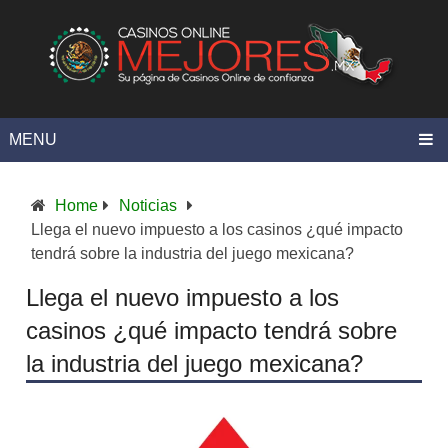
MENU
Home
Noticias
Llega el nuevo impuesto a los casinos ¿qué impacto
tendrá sobre la industria del juego mexicana?
Llega el nuevo impuesto a los
casinos ¿qué impacto tendrá sobre
la industria del juego mexicana?