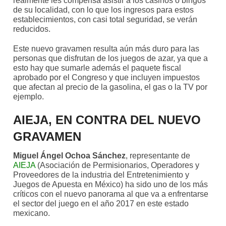
realmente les compensa asistir a los casinos o bingos
de su localidad, con lo que los ingresos para estos
establecimientos, con casi total seguridad, se verán
reducidos.
Este nuevo gravamen resulta aún más duro para las
personas que disfrutan de los juegos de azar, ya que a
esto hay que sumarle además el paquete fiscal
aprobado por el Congreso y que incluyen impuestos
que afectan al precio de la gasolina, el gas o la TV por
ejemplo.
AIEJA, EN CONTRA DEL NUEVO
GRAVAMEN
Miguel Ángel Ochoa Sánchez
, representante de
AIEJA
(Asociación de Permisionarios, Operadores y
Proveedores de la industria del Entretenimiento y
Juegos de Apuesta en México) ha sido uno de los más
críticos con el nuevo panorama al que va a enfrentarse
el sector del juego en el año 2017 en este estado
mexicano.