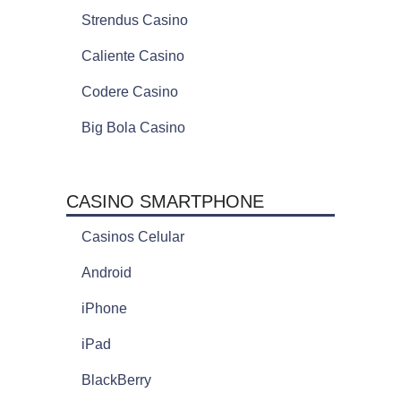
Strendus Casino
Caliente Casino
Codere Casino
Big Bola Casino
CASINO SMARTPHONE
Casinos Celular
Android
iPhone
iPad
BlackBerry