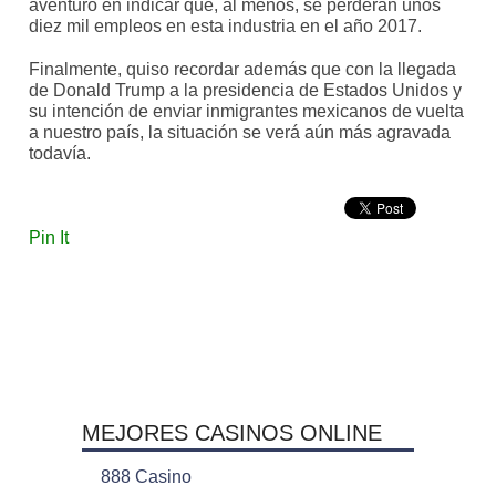
aventuró en indicar que, al menos, se perderán unos
diez mil empleos en esta industria en el año 2017.
Finalmente, quiso recordar además que con la llegada
de Donald Trump a la presidencia de Estados Unidos y
su intención de enviar inmigrantes mexicanos de vuelta
a nuestro país, la situación se verá aún más agravada
todavía.
Pin It
MEJORES CASINOS ONLINE
888 Casino