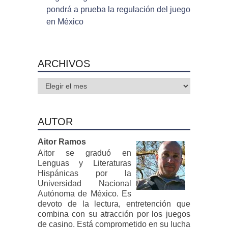
pondrá a prueba la regulación del juego
en México
ARCHIVOS
Archivos
AUTOR
Aitor Ramos
Aitor se graduó en
Lenguas y Literaturas
Hispánicas por la
Universidad Nacional
Autónoma de México. Es
devoto de la lectura, entretención que
combina con su atracción por los juegos
de casino. Está comprometido en su lucha