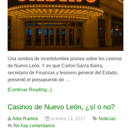
Una sombra de incertidumbre planea sobre los casinos
de Nuevo León. Y es que Carlos Garza Ibarra,
secretario de Finanzas y tesorero general del Estado,
presentó el presupuesto de …
[Continue Reading...]
Casinos de Nuevo León, ¿sí o no?
Aitor Ramos
octubre 13, 2017
Noticias
No hay comentarios