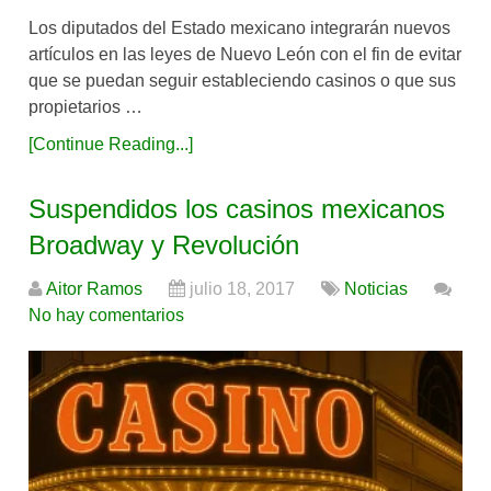
Los diputados del Estado mexicano integrarán nuevos
artículos en las leyes de Nuevo León con el fin de evitar
que se puedan seguir estableciendo casinos o que sus
propietarios …
[Continue Reading...]
Suspendidos los casinos mexicanos
Broadway y Revolución
Aitor Ramos
julio 18, 2017
Noticias
No hay comentarios