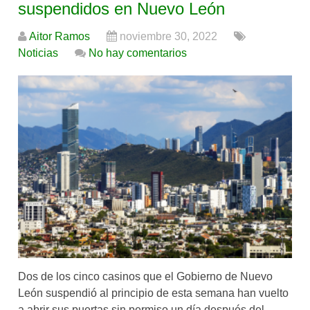
suspendidos en Nuevo León
Aitor Ramos
noviembre 30, 2022
Noticias
No hay comentarios
Dos de los cinco casinos que el Gobierno de Nuevo
León suspendió al principio de esta semana han vuelto
a abrir sus puertas sin permiso un día después del …