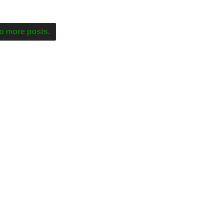
o more posts.