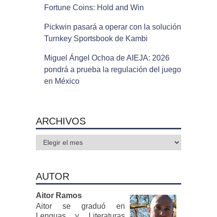
Fortune Coins: Hold and Win
Pickwin pasará a operar con la solución
Turnkey Sportsbook de Kambi
Miguel Ángel Ochoa de AIEJA: 2026
pondrá a prueba la regulación del juego
en México
ARCHIVOS
Archivos
AUTOR
Aitor Ramos
Aitor se graduó en
Lenguas y Literaturas