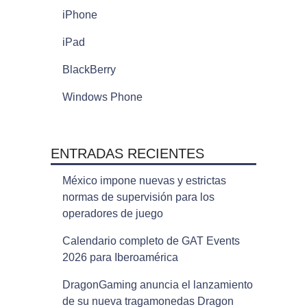
iPhone
iPad
BlackBerry
Windows Phone
ENTRADAS RECIENTES
México impone nuevas y estrictas
normas de supervisión para los
operadores de juego
Calendario completo de GAT Events
2026 para Iberoamérica
DragonGaming anuncia el lanzamiento
de su nueva tragamonedas Dragon