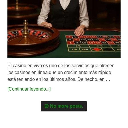
El casino en vivo es uno de los servicios que ofrecen
los casinos en línea que un crecimiento más rápido
está teniendo en los últimos años. De hecho, en …
[Continuar leyendo...]
No more posts.