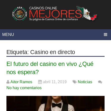
MENU
Etiqueta:
Casino en directo
El futuro del casino en vivo ¿Qué
nos espera?
Aitor Ramos
abril 11, 2019
Noticias
No hay comentarios