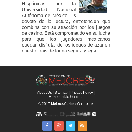
Hispánicas por la
Universidad Nacional
Autónoma de México. Es
devoto de la lectura, entretención que
combina con su atracción por los juegos
de casino. Está comprometido en su lucha
para que los jugadores mexicanos
puedan disfrutar de los juegos de azar en
nuestro país de forma segura y legal.
About Us
|
Sitemap
|
Privacy Policy
|
Responsible Gaming
© 2017
MejoresCasinosOnline.mx