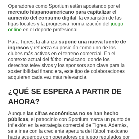
Operadores como Sportium están apostando por el
mercado hispanoamericano para capitalizar el
aumento del consumo digital
, la expansión de las
ligas locales y la progresiva normalización del
juego
online
en el deporte profesional.
Para Tigres, la alianza
supone una nueva fuente de
ingresos
y refuerza su posición como uno de los
clubes más activos en el terreno comercial. En el
contexto actual del fútbol mexicano, donde los
derechos televisivos y los sponsors son clave para la
sostenibilidad financiera, este tipo de colaboraciones
adquieren cada vez más relevancia.
¿QUÉ SE ESPERA A PARTIR DE
AHORA?
Aunque
las cifras económicas no se han hecho
públicas
, el patrocinio con Sportium marca un punto de
inflexión en la estrategia comercial de Tigres. Además,
se alinea con la creciente apertura del fútbol mexicano
hacia acuerdos con operadores de juego regulados por