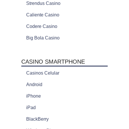
Strendus Casino
Caliente Casino
Codere Casino
Big Bola Casino
CASINO SMARTPHONE
Casinos Celular
Android
iPhone
iPad
BlackBerry