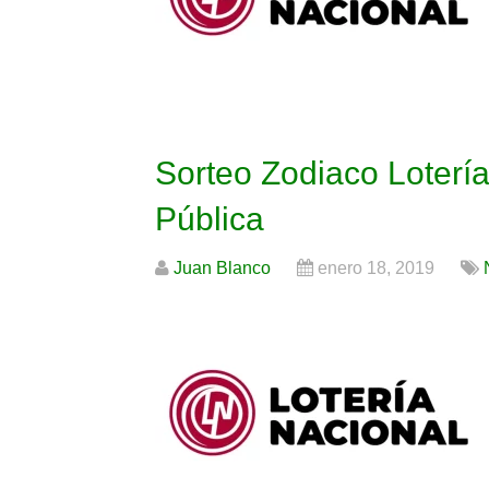
Sorteo Zodiaco Lotería
Pública
Juan Blanco
enero 18, 2019