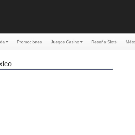
ida
Promociones
Juegos Casino
Reseña Slots
Méto
xico