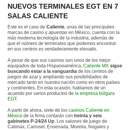
NUEVOS TERMINALES EGT EN 7
SALAS CALIENTE
Este es el caso de
Caliente
, unas de las principales
marcas de casino y apuestas en México, cuenta con la
más moderna tecnología de la industria, además de
que el número de terminales que podemos encontrar
en sus centros es verdaderamente elevado.
A pesar de que sus casinos son unos de los mejor
equipados de toda Hispanoamérica,
Caliente MX
sigue
buscando estar a la vanguardia
de los centros de
juegos de azar y ampliando sus posibilidades de
mercado tanto en nuestra nación como en otros países
y continentes. En esta ocasión, hablamos de un
acuerdo por varios productos de
la empresa búlgara
EGT
.
A partir de ahora, siete de los
casinos Caliente en
México
de la firma contarán con
treinta y seis
gabinetes P-24/24 Up
. Los salones de juego de
Calimax, Carrusel, Ensenada, Morelia, Nogales y