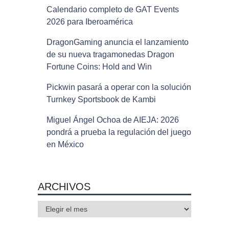
Calendario completo de GAT Events
2026 para Iberoamérica
DragonGaming anuncia el lanzamiento
de su nueva tragamonedas Dragon
Fortune Coins: Hold and Win
Pickwin pasará a operar con la solución
Turnkey Sportsbook de Kambi
Miguel Ángel Ochoa de AIEJA: 2026
pondrá a prueba la regulación del juego
en México
ARCHIVOS
Archivos