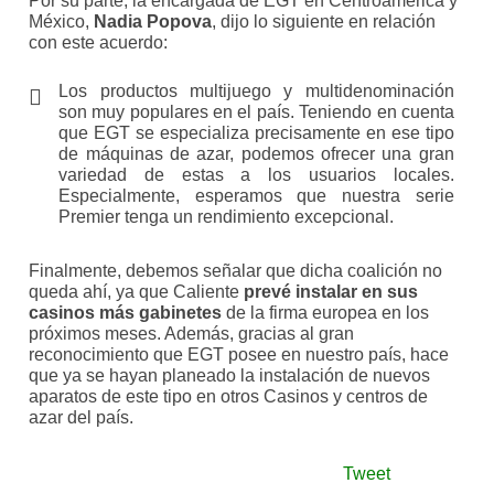
Por su parte, la encargada de EGT en Centroamérica y
México,
Nadia Popova
, dijo lo siguiente en relación
con este acuerdo:
Los productos multijuego y multidenominación
son muy populares en el país. Teniendo en cuenta
que EGT se especializa precisamente en ese tipo
de máquinas de azar, podemos ofrecer una gran
variedad de estas a los usuarios locales.
Especialmente, esperamos que nuestra serie
Premier tenga un rendimiento excepcional.
Finalmente, debemos señalar que dicha coalición no
queda ahí, ya que Caliente
prevé instalar en sus
casinos más gabinetes
de la firma europea en los
próximos meses. Además, gracias al gran
reconocimiento que EGT posee en nuestro país, hace
que ya se hayan planeado la instalación de nuevos
aparatos de este tipo en otros Casinos y centros de
azar del país.
Tweet