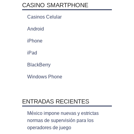
CASINO SMARTPHONE
Casinos Celular
Android
iPhone
iPad
BlackBerry
Windows Phone
ENTRADAS RECIENTES
México impone nuevas y estrictas
normas de supervisión para los
operadores de juego