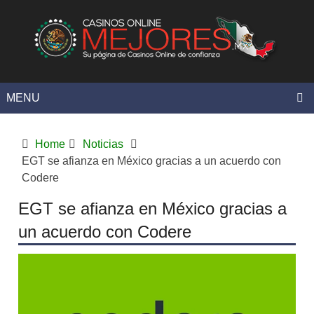
MENU
Home
Noticias
EGT se afianza en México gracias a un acuerdo con
Codere
EGT se afianza en México gracias a
un acuerdo con Codere