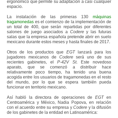
ergonómico que permite su adaptación a casi cualquier
espacio.
La instalación de las primeras 130
máquinas
tragamonedas
es el comienzo de la implementación de
un total de 400, que serán repartidas por diferentes
salones de juego asociados a
Codere
y las futuras
salas que la empresa española pretende abrir en suelo
mexicano durante estos meses y hasta finales de 2017.
Otros de los productos que
EGT
lanzará para los
jugadores mexicanos de
Codere
será uno de sus
recientes gabinetes, el
P-42V St
. Este novedoso
aparato, que se comenzó a distribuir hace
relativamente poco tiempo, ha tenido una buena
acogida entre los usuarios de tragamonedas en el resto
del mundo, por lo que se espera también pueda
funcionar en territorio mexicano.
Así habló la directora de operaciones de
EGT
en
Centroamérica y México, Nadia Popova, en relación
con el acuerdo entre su empresa y
Codere
y la difusión
de los gabinetes de la entidad en Latinoamérica: