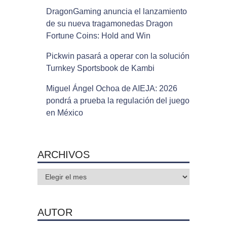
DragonGaming anuncia el lanzamiento
de su nueva tragamonedas Dragon
Fortune Coins: Hold and Win
Pickwin pasará a operar con la solución
Turnkey Sportsbook de Kambi
Miguel Ángel Ochoa de AIEJA: 2026
pondrá a prueba la regulación del juego
en México
ARCHIVOS
Archivos
AUTOR