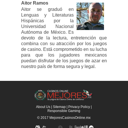
Aitor Ramos
Aitor se graduó en
Lenguas y Literaturas
Hispánicas por la
Universidad Nacional
Autónoma de México. Es
devoto de la lectura, entretención que
combina con su atracción por los juegos
de casino. Está comprometido en su lucha
para que los jugadores mexicanos
puedan disfrutar de los juegos de azar en
nuestro país de forma segura y legal.
About Us
|
Sitemap
|
Privacy Policy
|
Responsible Gaming
© 2017
MejoresCasinosOnline.mx