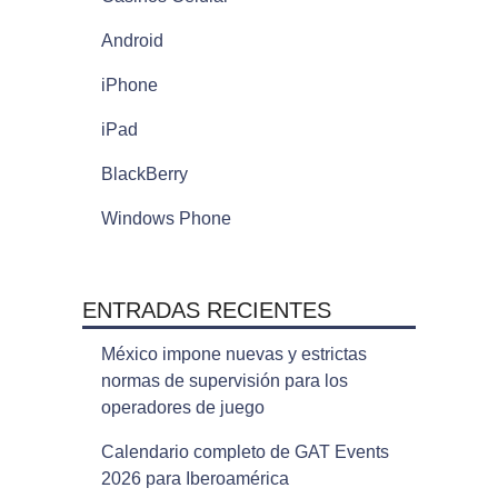
Android
iPhone
iPad
BlackBerry
Windows Phone
ENTRADAS RECIENTES
México impone nuevas y estrictas
normas de supervisión para los
operadores de juego
Calendario completo de GAT Events
2026 para Iberoamérica